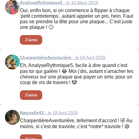
AnalyseRythmique5
- le 14 Mars 2026
Oui, enfin bon, si on commence à flipper à chaque
'petit contretemps', autant appeler un pro, hein. Faut
pas se prendre la tête pour une plaque... C'est juste
une plaque ! 🙄
J'aime
CharpentièreAventurière
- le 04 Avril 2026
Eh, AnalyseRythmique5, facile à dire quand c'est
pas toi qui galère ! 😂 Moi j'dis, autant s'arracher les
cheveux sur une plaque que payer un smic pour un
coup de vis de travers ! 🤡
J'aime
Naturelle43
- le 18 Avril 2026
CharpentièreAventurière, tellement d'accord ! 🤣 Au
moins, si c'est de traviole, c'est *notre* traviole ! 😄