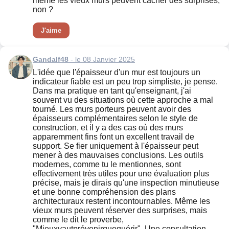
même les vieux murs peuvent cacher des surprises,
non ?
J'aime
Gandalf48
- le 08 Janvier 2025
L'idée que l'épaisseur d'un mur est toujours un
indicateur fiable est un peu trop simpliste, je pense.
Dans ma pratique en tant qu'enseignant, j'ai
souvent vu des situations où cette approche a mal
tourné. Les murs porteurs peuvent avoir des
épaisseurs complémentaires selon le style de
construction, et il y a des cas où des murs
apparemment fins font un excellent travail de
support. Se fier uniquement à l'épaisseur peut
mener à des mauvaises conclusions. Les outils
modernes, comme tu le mentionnes, sont
effectivement très utiles pour une évaluation plus
précise, mais je dirais qu'une inspection minutieuse
et une bonne compréhension des plans
architecturaux restent incontournables. Même les
vieux murs peuvent réserver des surprises, mais
comme le dit le proverbe,
"Mieuxvautprévenirqueguérir". Une consultation