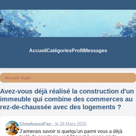
Accueil
Catégories
Profil
Messages
Accueil
>
Sujet
Avez-vous déjà réalisé la construction d'un
immeuble qui combine des commerces au
rez-de-chaussée avec des logements ?
ChewbaccaFan
- le 28 Mars 2025
J'aimerais savoir si quelqu'un parmi vous a déjà